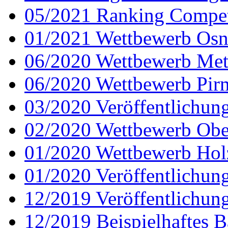
05/2021 Ranking Compet
01/2021 Wettbewerb Osn
06/2020 Wettbewerb Me
06/2020 Wettbewerb Pirm
03/2020 Veröffentlichung
02/2020 Wettbewerb Obe
01/2020 Wettbewerb Hol
01/2020 Veröffentlichun
12/2019 Veröffentlichung
12/2019 Beispielhaftes 