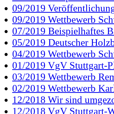
09/2019 Veröffentlichung
09/2019 Wettbewerb Sch
07/2019 Beispielhaftes 
05/2019 Deutscher Holzb
04/2019 Wettbewerb Sch
01/2019 VgV Stuttgart-P
03/2019 Wettbewerb Re
02/2019 Wettbewerb Kar
12/2018 Wir sind umgez
12/2018 VgV Stuttgart-W