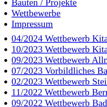
Bauten / Projekte
Wettbewerbe
Impressum
04/2024 Wettbewerb Kita
10/2023 Wettbewerb Kit
09/2023 Wettbewerb All
07/2023 Vorbildliches B
02/2023 Wettbewerb Ste
11/2022 Wettbewerb Ber
09/2022 Wettbewerb Bad 