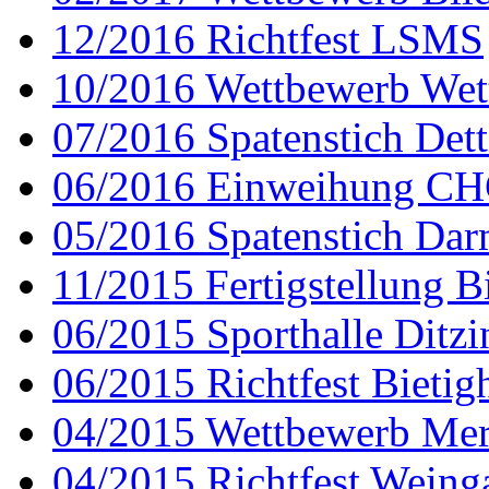
12/2016 Richtfest LSMS
10/2016 Wettbewerb Wet
07/2016 Spatenstich Det
06/2016 Einweihung CH
05/2016 Spatenstich Dar
11/2015 Fertigstellung B
06/2015 Sporthalle Ditz
06/2015 Richtfest Bieti
04/2015 Wettbewerb Mer
04/2015 Richtfest Weing