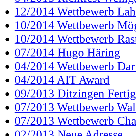
12/2014 Wettbewerb Lah
10/2014 Wettbewerb Mö
10/2014 Wettbewerb Rast
07/2014 Hugo Häring
04/2014 Wettbewerb Dar
04/2014 AIT Award
09/2013 Ditzingen Fertig
07/2013 Wettbewerb Wal
07/2013 Wettbewerb Ch
02/2013 Neue Adresse